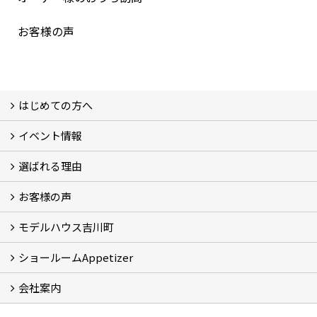
お客様の声
はじめての方へ
イベント情報
フォトギャラリー
性能について
自然素材のお家
オーナー様のおうち訪問
選ばれる理由
イベント情報
お客様の声
5つのやさしさ宣言
3つのプロ宣言
お家づくりスケジュール
モデルハウス吉川町
お客様の声
ショールームAppetizer
吉川町モデルハウス
会社案内
Appetizer(ショールーム)
Appetizer(レンタルスペース)