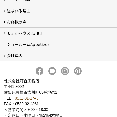
選ばれる理由
イベント情報
お客様の声
5つのやさしさ宣言
3つのプロ宣言
お家づくりスケジュール
モデルハウス吉川町
お客様の声
ショールームAppetizer
吉川町モデルハウス
会社案内
Appetizer(ショールーム)
Appetizer(レンタルスペース)
社長 河合智之の想い
会社概要
ブログ
スタッフ紹介
アクセス
保険・保証
求人情報 Recruit
株式会社河合工務店
〒441-8002
愛知県豊橋市吉川町68番地の1
TEL：
0532-31-1745
FAX：0532-32-4861
＜営業時間＞9:00～18:00
＜定休日＞水曜日・第2第4木曜日