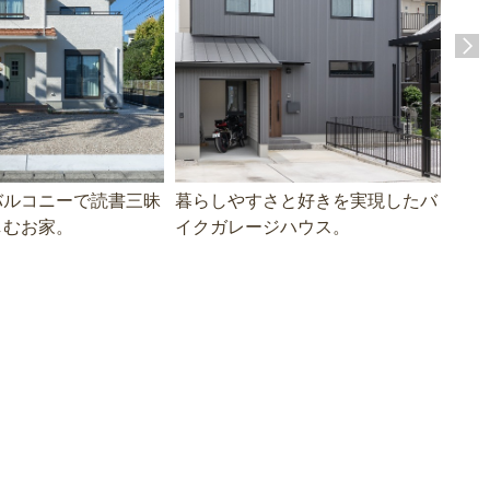
バルコニーで読書三昧
暮らしやすさと好きを実現したバ
敷地
しむお家。
イクガレージハウス。
3L