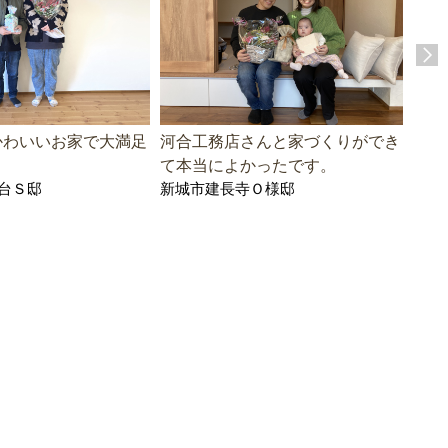
かわいいお家で大満足
河合工務店さんと家づくりができ
一つ
て本当によかったです。
まし
台Ｓ邸
新城市建長寺Ｏ様邸
豊橋