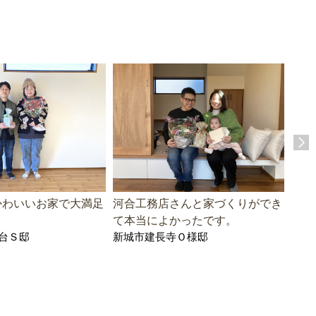
かわいいお家で大満足
河合工務店さんと家づくりができ
一つ
て本当によかったです。
まし
台Ｓ邸
新城市建長寺Ｏ様邸
豊橋