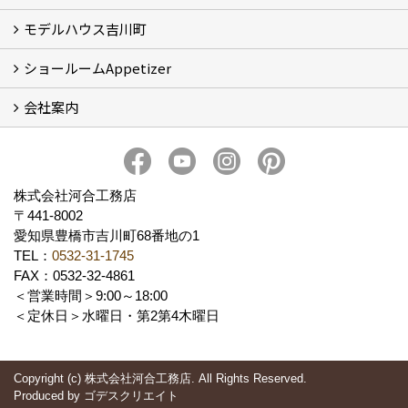
モデルハウス吉川町
お客様の声
ショールームAppetizer
吉川町モデルハウス
会社案内
Appetizer(ショールーム)
Appetizer(レンタルスペース)
社長 河合智之の想い
会社概要
ブログ
スタッフ紹介
アクセス
保険・保証
求人情報 Recruit
株式会社河合工務店
〒441-8002
愛知県豊橋市吉川町68番地の1
TEL：
0532-31-1745
FAX：0532-32-4861
＜営業時間＞9:00～18:00
＜定休日＞水曜日・第2第4木曜日
Copyright (c) 株式会社河合工務店. All Rights Reserved.
Produced by
ゴデスクリエイト