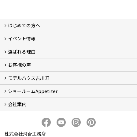
はじめての方へ
イベント情報
フォトギャラリー
性能について
自然素材のお家
オーナー様のおうち訪問
選ばれる理由
イベント情報
お客様の声
5つのやさしさ宣言
3つのプロ宣言
お家づくりスケジュール
モデルハウス吉川町
お客様の声
ショールームAppetizer
吉川町モデルハウス
会社案内
Appetizer(ショールーム)
Appetizer(レンタルスペース)
社長 河合智之の想い
会社概要
ブログ
スタッフ紹介
アクセス
保険・保証
求人情報 Recruit
株式会社河合工務店