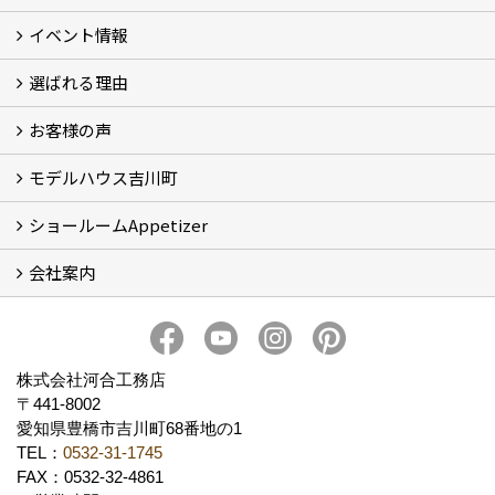
イベント情報
フォトギャラリー
性能について
自然素材のお家
オーナー様のおうち訪問
選ばれる理由
イベント情報
お客様の声
5つのやさしさ宣言
3つのプロ宣言
お家づくりスケジュール
モデルハウス吉川町
お客様の声
ショールームAppetizer
吉川町モデルハウス
会社案内
Appetizer(ショールーム)
Appetizer(レンタルスペース)
社長 河合智之の想い
会社概要
ブログ
スタッフ紹介
アクセス
保険・保証
求人情報 Recruit
株式会社河合工務店
〒441-8002
愛知県豊橋市吉川町68番地の1
TEL：
0532-31-1745
FAX：0532-32-4861