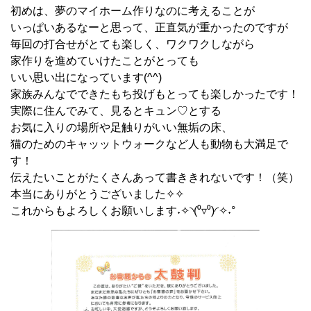
初めは、夢のマイホーム作りなのに考えることが
いっぱいあるなーと思って、正直気が重かったのですが
毎回の打合せがとても楽しく、ワクワクしながら
家作りを進めていけたことがとっても
いい思い出になっています
(^^)
家族みんなでできたもち投げもとっても楽しかったです！
実際に住んでみて、見るとキュン♡とする
お気に入りの場所や足触りがいい無垢の床、
猫のためのキャッットウォークなど人も動物も大満足で
す！
伝えたいことがたくさんあって書ききれないです！（笑）
本当にありがとうございました✧✧
これからもよろしくお願いします˖✧◝
(
⁰▿⁰
)
◜✧˖°