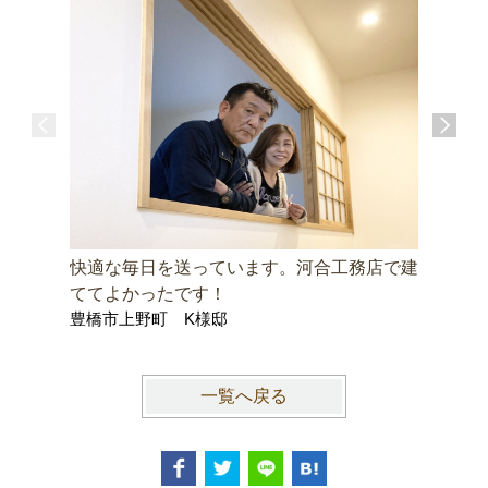
快適な毎日を送っています。河合工務店で建
無垢の床
ててよかったです！
ています
豊橋市上野町 K様邸
豊川市桜
一覧へ戻る