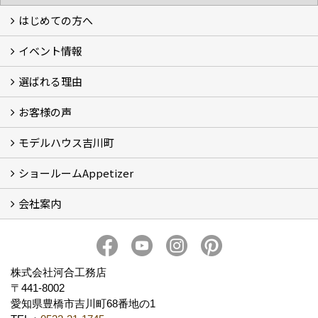
はじめての方へ
イベント情報
フォトギャラリー
性能について
自然素材のお家
オーナー様のおうち訪問
選ばれる理由
イベント情報
お客様の声
5つのやさしさ宣言
3つのプロ宣言
お家づくりスケジュール
モデルハウス吉川町
お客様の声
ショールームAppetizer
吉川町モデルハウス
会社案内
Appetizer(ショールーム)
Appetizer(レンタルスペース)
社長 河合智之の想い
会社概要
ブログ
スタッフ紹介
アクセス
保険・保証
求人情報 Recruit
株式会社河合工務店
〒441-8002
愛知県豊橋市吉川町68番地の1