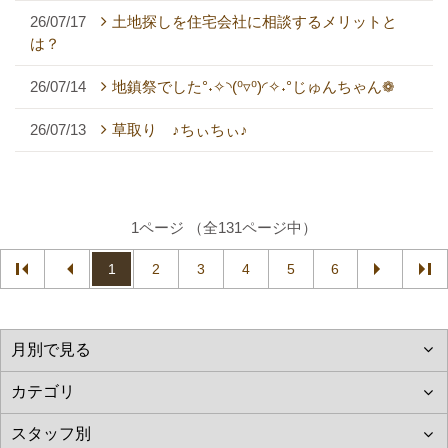
26/07/17
土地探しを住宅会社に相談するメリットと
は？
26/07/14
地鎮祭でした°˖✧◝(⁰▿⁰)◜✧˖°じゅんちゃん❁
26/07/13
草取り ♪ちぃちぃ♪
1ページ （全131ページ中）
1
2
3
4
5
6