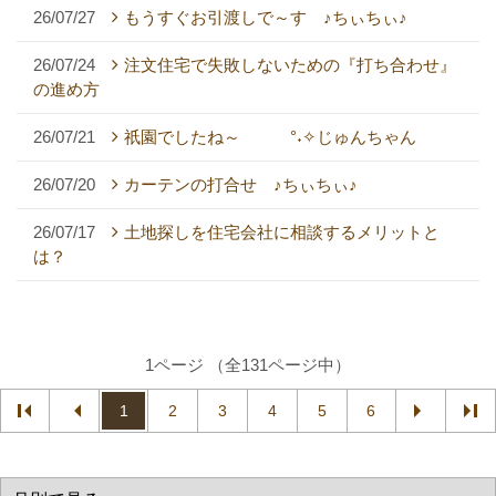
26/07/27
もうすぐお引渡しで～す ♪ちぃちぃ♪
26/07/24
注文住宅で失敗しないための『打ち合わせ』
の進め方
26/07/21
祇園でしたね～ °˖✧じゅんちゃん
26/07/20
カーテンの打合せ ♪ちぃちぃ♪
26/07/17
土地探しを住宅会社に相談するメリットと
は？
1ページ （全131ページ中）
1
2
3
4
5
6