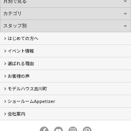
はじめての方へ
イベント情報
フォトギャラリー
性能について
自然素材のお家
オーナー様のおうち訪問
選ばれる理由
イベント情報
お客様の声
5つのやさしさ宣言
3つのプロ宣言
お家づくりスケジュール
モデルハウス吉川町
お客様の声
ショールームAppetizer
吉川町モデルハウス
会社案内
Appetizer(ショールーム)
Appetizer(レンタルスペース)
社長 河合智之の想い
会社概要
ブログ
スタッフ紹介
アクセス
保険・保証
求人情報 Recruit