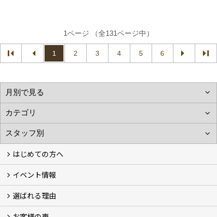
1ページ （全131ページ中）
1
2
3
4
5
6
はじめての方へ
イベント情報
フォトギャラリー
性能について
自然素材のお家
オーナー様のおうち訪問
選ばれる理由
イベント情報
お客様の声
5つのやさしさ宣言
3つのプロ宣言
お家づくりスケジュール