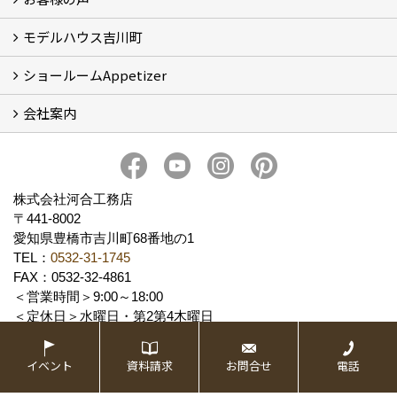
モデルハウス吉川町
お客様の声
ショールームAppetizer
吉川町モデルハウス
会社案内
Appetizer(ショールーム)
Appetizer(レンタルスペース)
社長 河合智之の想い
会社概要
ブログ
スタッフ紹介
アクセス
保険・保証
求人情報 Recruit
株式会社河合工務店
〒441-8002
愛知県豊橋市吉川町68番地の1
TEL：
0532-31-1745
FAX：0532-32-4861
＜営業時間＞9:00～18:00
＜定休日＞水曜日・第2第4木曜日
イベント
資料請求
お問合せ
電話
Copyright (c) 株式会社河合工務店. All Rights Reserved.
Produced by
ゴデスクリエイト