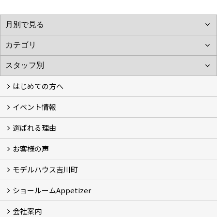
はじめての方へ
イベント情報
フォトギャラリー
性能について
自然素材のお家
オーナー様のおうち訪問
選ばれる理由
イベント情報
お客様の声
5つのやさしさ宣言
3つのプロ宣言
お家づくりスケジュール
モデルハウス吉川町
お客様の声
ショールームAppetizer
吉川町モデルハウス
会社案内
Appetizer(ショールーム)
Appetizer(レンタルスペース)