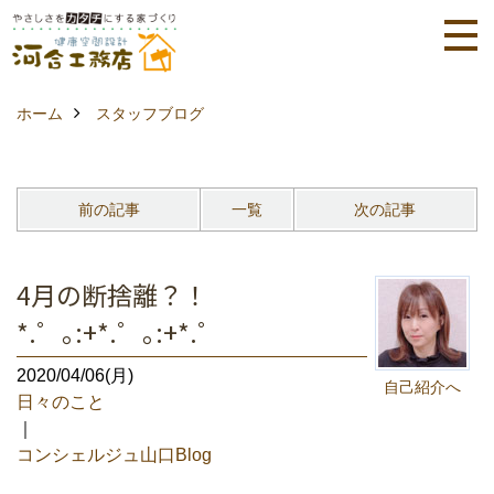
ホーム
スタッフブログ
前の記事
一覧
次の記事
4月の断捨離？！
*.゜｡:+*.゜｡:+*.゜
2020/04/06(月)
自己紹介へ
日々のこと
｜
コンシェルジュ山口Blog