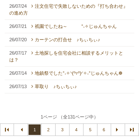
26/07/24
注文住宅で失敗しないための『打ち合わせ』
の進め方
26/07/21
祇園でしたね～ °˖✧じゅんちゃん
26/07/20
カーテンの打合せ ♪ちぃちぃ♪
26/07/17
土地探しを住宅会社に相談するメリットと
は？
26/07/14
地鎮祭でした°˖✧◝(⁰▿⁰)◜✧˖°じゅんちゃん❁
26/07/13
草取り ♪ちぃちぃ♪
1ページ （全131ページ中）
1
2
3
4
5
6