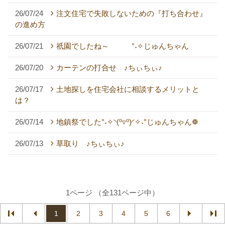
26/07/24
注文住宅で失敗しないための『打ち合わせ』
の進め方
26/07/21
祇園でしたね～ °˖✧じゅんちゃん
26/07/20
カーテンの打合せ ♪ちぃちぃ♪
26/07/17
土地探しを住宅会社に相談するメリットと
は？
26/07/14
地鎮祭でした°˖✧◝(⁰▿⁰)◜✧˖°じゅんちゃん❁
26/07/13
草取り ♪ちぃちぃ♪
1ページ （全131ページ中）
1
2
3
4
5
6