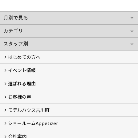
はじめての方へ
イベント情報
フォトギャラリー
性能について
自然素材のお家
オーナー様のおうち訪問
選ばれる理由
イベント情報
お客様の声
5つのやさしさ宣言
3つのプロ宣言
お家づくりスケジュール
モデルハウス吉川町
お客様の声
ショールームAppetizer
吉川町モデルハウス
会社案内
Appetizer(ショールーム)
Appetizer(レンタルスペース)