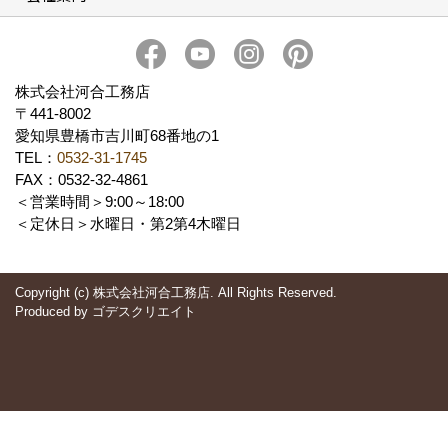
社長 河合智之の想い
会社概要
ブログ
スタッフ紹介
アクセス
保険・保証
求人情報 Recruit
株式会社河合工務店
〒441-8002
愛知県豊橋市吉川町68番地の1
TEL：
0532-31-1745
FAX：0532-32-4861
＜営業時間＞9:00～18:00
＜定休日＞水曜日・第2第4木曜日
Copyright (c) 株式会社河合工務店. All Rights Reserved.
Produced by
ゴデスクリエイト