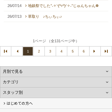
26/07/14
地鎮祭でした°˖✧◝(⁰▿⁰)◜✧˖°じゅんちゃん❁
26/07/13
草取り ♪ちぃちぃ♪
1ページ （全131ページ中）
1
2
3
4
5
6
はじめての方へ