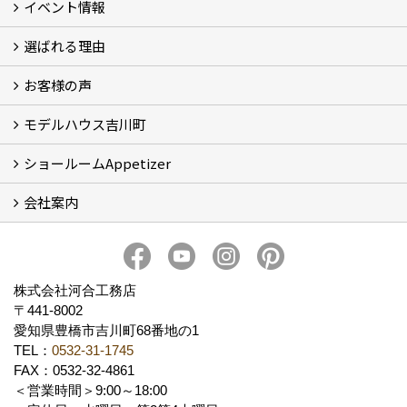
イベント情報
フォトギャラリー
性能について
自然素材のお家
オーナー様のおうち訪問
選ばれる理由
イベント情報
お客様の声
5つのやさしさ宣言
3つのプロ宣言
お家づくりスケジュール
モデルハウス吉川町
お客様の声
ショールームAppetizer
吉川町モデルハウス
会社案内
Appetizer(ショールーム)
Appetizer(レンタルスペース)
社長 河合智之の想い
会社概要
ブログ
スタッフ紹介
アクセス
保険・保証
求人情報 Recruit
株式会社河合工務店
〒441-8002
愛知県豊橋市吉川町68番地の1
TEL：
0532-31-1745
FAX：0532-32-4861
＜営業時間＞9:00～18:00