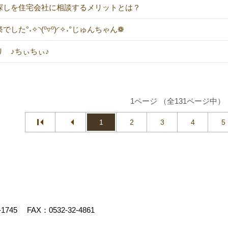
探しを住宅会社に相談するメリットとは？
でした°˖✧◝(⁰▿⁰)◜✧˖°じゅんちゃん❁
り ♪ちぃちぃ♪
1ページ （全131ページ中）
1
2
3
4
5
-1745
FAX：0532-32-4861