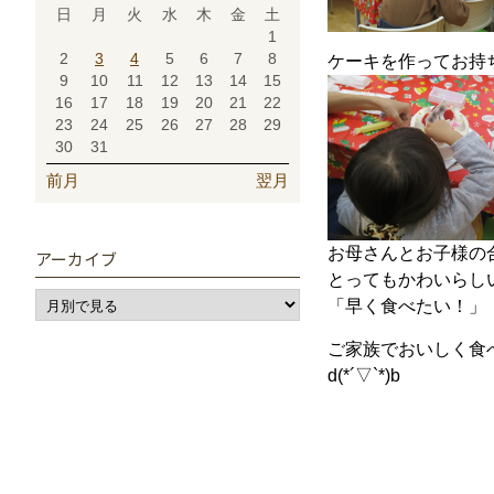
日
月
火
水
木
金
土
1
2
3
4
5
6
7
8
ケーキを作ってお持
9
10
11
12
13
14
15
16
17
18
19
20
21
22
23
24
25
26
27
28
29
30
31
前月
翌月
お母さんとお子様の
アーカイブ
とってもかわいらし
「早く食べたい！」
ご家族でおいしく食
d(*´▽`*)b