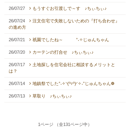
26/07/27
もうすぐお引渡しで～す ♪ちぃちぃ♪
26/07/24
注文住宅で失敗しないための『打ち合わせ』
の進め方
26/07/21
祇園でしたね～ °˖✧じゅんちゃん
26/07/20
カーテンの打合せ ♪ちぃちぃ♪
26/07/17
土地探しを住宅会社に相談するメリットと
は？
26/07/14
地鎮祭でした°˖✧◝(⁰▿⁰)◜✧˖°じゅんちゃん❁
26/07/13
草取り ♪ちぃちぃ♪
1ページ （全131ページ中）