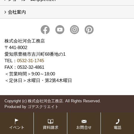
会社案内
Appetizer(ショールーム)
Appetizer(レンタルスペース)
社長 河合智之の想い
会社概要
ブログ
スタッフ紹介
アクセス
保険・保証
求人情報 Recruit
株式会社河合工務店
〒441-8002
愛知県豊橋市吉川町68番地の1
TEL：
0532-31-1745
FAX：0532-32-4861
＜営業時間＞9:00～18:00
＜定休日＞水曜日・第2第4木曜日
Copyright (c) 株式会社河合工務店. All Rights Reserved.
Produced by
ゴデスクリエイト
イベント
資料請求
お問合せ
電話