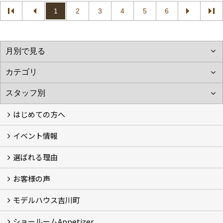
1
2
3
4
5
6
はじめての方へ
イベント情報
フォトギャラリー
性能について
自然素材のお家
オーナー様のおうち訪問
選ばれる理由
イベント情報
お客様の声
5つのやさしさ宣言
3つのプロ宣言
お家づくりスケジュール
モデルハウス吉川町
お客様の声
ショールームAppetizer
吉川町モデルハウス