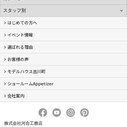
はじめての方へ
イベント情報
フォトギャラリー
性能について
自然素材のお家
オーナー様のおうち訪問
選ばれる理由
イベント情報
お客様の声
5つのやさしさ宣言
3つのプロ宣言
お家づくりスケジュール
モデルハウス吉川町
お客様の声
ショールームAppetizer
吉川町モデルハウス
会社案内
Appetizer(ショールーム)
Appetizer(レンタルスペース)
社長 河合智之の想い
会社概要
ブログ
スタッフ紹介
アクセス
保険・保証
求人情報 Recruit
株式会社河合工務店