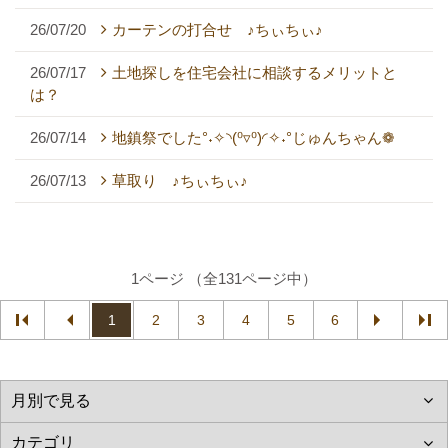
26/07/20
カーテンの打合せ ♪ちぃちぃ♪
26/07/17
土地探しを住宅会社に相談するメリットと
は？
26/07/14
地鎮祭でした°˖✧◝(⁰▿⁰)◜✧˖°じゅんちゃん❁
26/07/13
草取り ♪ちぃちぃ♪
1ページ （全131ページ中）
1
2
3
4
5
6