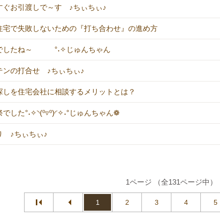
すぐお引渡しで～す ♪ちぃちぃ♪
住宅で失敗しないための『打ち合わせ』の進め方
でしたね～ °˖✧じゅんちゃん
テンの打合せ ♪ちぃちぃ♪
探しを住宅会社に相談するメリットとは？
でした°˖✧◝(⁰▿⁰)◜✧˖°じゅんちゃん❁
り ♪ちぃちぃ♪
1ページ （全131ページ中）
1
2
3
4
5