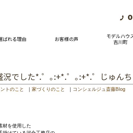
0
モデルハウ
選ばれる理由
お客様の声
吉川町
でした*.゜｡:+*.゜｡:+*.゜じゅん
ベントのこと
｜
家づくりのこと
｜
コンシェルジュ斎藤Blog
素材を使用した
手掛けている河合工務店の