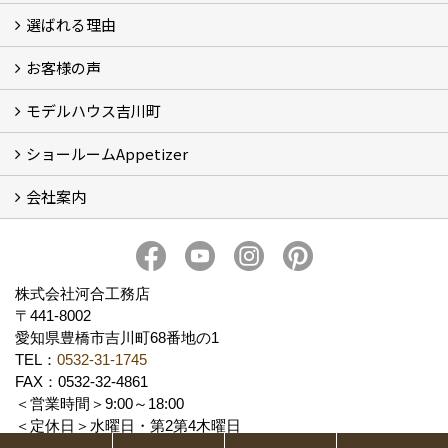
選ばれる理由
イベント情報
お客様の声
5つのやさしさ宣言
3つのプロ宣言
お家づくりスケジュール
モデルハウス吉川町
お客様の声
ショールームAppetizer
吉川町モデルハウス
会社案内
Appetizer(ショールーム)
Appetizer(レンタルスペース)
社長 河合智之の想い
会社概要
ブログ
スタッフ紹介
アクセス
保険・保証
求人情報 Recruit
株式会社河合工務店
〒441-8002
愛知県豊橋市吉川町68番地の1
TEL：
0532-31-1745
FAX：0532-32-4861
＜営業時間＞9:00～18:00
＜定休日＞水曜日・第2第4木曜日