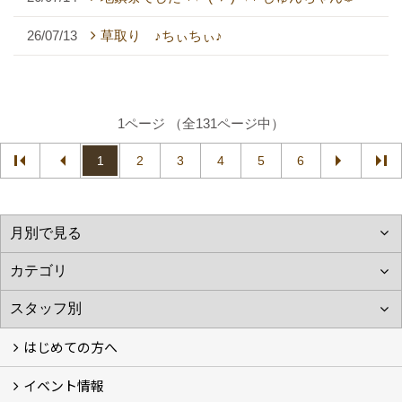
26/07/13
草取り ♪ちぃちぃ♪
1ページ （全131ページ中）
1
2
3
4
5
6
はじめての方へ
イベント情報
フォトギャラリー
性能について
自然素材のお家
オーナー様のおうち訪問