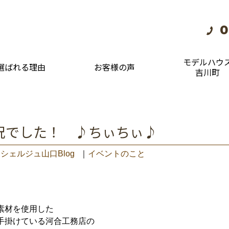
0
モデルハウ
選ばれる理由
お客様の声
吉川町
況でした！ ♪ちぃちぃ♪
シェルジュ山口Blog
｜
イベントのこと
素材を使用した
手掛けている河合工務店の