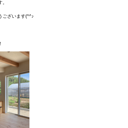
す。
ございます(^^♪
！