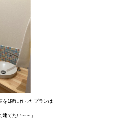
室を1階に作ったプランは
で建てたい～～』
。