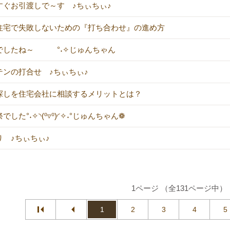
すぐお引渡しで～す ♪ちぃちぃ♪
住宅で失敗しないための『打ち合わせ』の進め方
でしたね～ °˖✧じゅんちゃん
テンの打合せ ♪ちぃちぃ♪
探しを住宅会社に相談するメリットとは？
でした°˖✧◝(⁰▿⁰)◜✧˖°じゅんちゃん❁
り ♪ちぃちぃ♪
1ページ （全131ページ中）
1
2
3
4
5