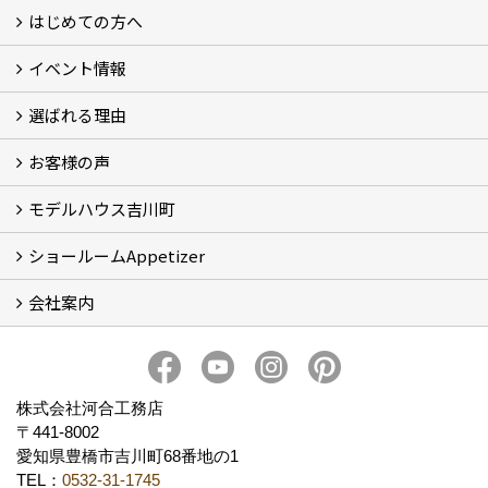
はじめての方へ
イベント情報
フォトギャラリー
性能について
自然素材のお家
オーナー様のおうち訪問
選ばれる理由
イベント情報
お客様の声
5つのやさしさ宣言
3つのプロ宣言
お家づくりスケジュール
モデルハウス吉川町
お客様の声
ショールームAppetizer
吉川町モデルハウス
会社案内
Appetizer(ショールーム)
Appetizer(レンタルスペース)
社長 河合智之の想い
会社概要
ブログ
スタッフ紹介
アクセス
保険・保証
求人情報 Recruit
株式会社河合工務店
〒441-8002
愛知県豊橋市吉川町68番地の1
TEL：
0532-31-1745