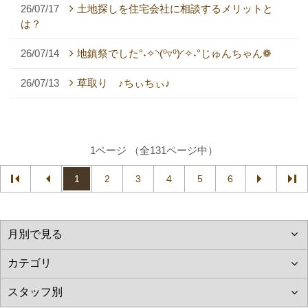
26/07/17
土地探しを住宅会社に相談するメリットと
は？
26/07/14
地鎮祭でした°˖✧◝(⁰▿⁰)◜✧˖°じゅんちゃん❁
26/07/13
草取り ♪ちぃちぃ♪
1ページ （全131ページ中）
1
2
3
4
5
6