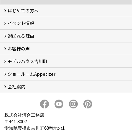
はじめての方へ
イベント情報
フォトギャラリー
性能について
自然素材のお家
オーナー様のおうち訪問
選ばれる理由
イベント情報
お客様の声
5つのやさしさ宣言
3つのプロ宣言
お家づくりスケジュール
モデルハウス吉川町
お客様の声
ショールームAppetizer
吉川町モデルハウス
会社案内
Appetizer(ショールーム)
Appetizer(レンタルスペース)
社長 河合智之の想い
会社概要
ブログ
スタッフ紹介
アクセス
保険・保証
求人情報 Recruit
株式会社河合工務店
〒441-8002
愛知県豊橋市吉川町68番地の1