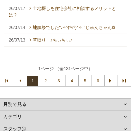
26/07/17
土地探しを住宅会社に相談するメリットと
は？
26/07/14
地鎮祭でした°˖✧◝(⁰▿⁰)◜✧˖°じゅんちゃん❁
26/07/13
草取り ♪ちぃちぃ♪
1ページ （全131ページ中）
1
2
3
4
5
6