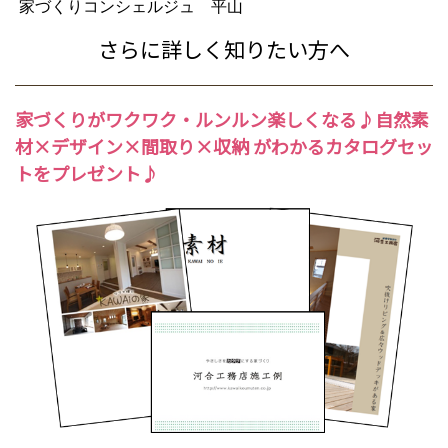
家づくりコンシェルジュ 平山
さらに詳しく知りたい方へ
家づくり
がワクワク・ルンルン楽しくなる♪
自然素
材
×
デザイン
×
間取り
×
収納
がわかるカタログセッ
トをプレゼント♪