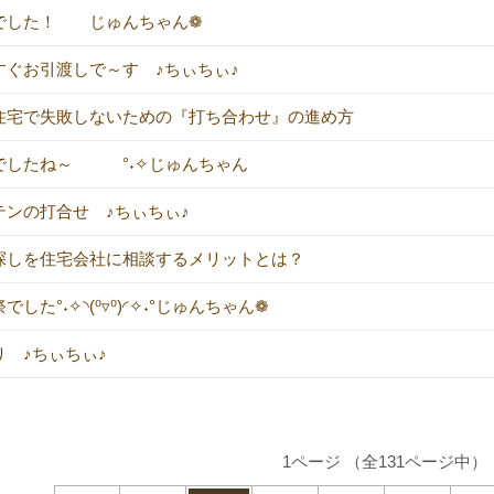
でした！ じゅんちゃん❁
すぐお引渡しで～す ♪ちぃちぃ♪
住宅で失敗しないための『打ち合わせ』の進め方
でしたね～ °˖✧じゅんちゃん
テンの打合せ ♪ちぃちぃ♪
探しを住宅会社に相談するメリットとは？
でした°˖✧◝(⁰▿⁰)◜✧˖°じゅんちゃん❁
り ♪ちぃちぃ♪
1ページ （全131ページ中）