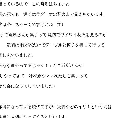
建っているので この時期はちょいと
園の花火も 遠くはラグーナの花火まで見えちゃいます。
火は小っちゃ～くですけどね 笑）
は ご近所さんが集まって 堤防でワイワイ花火を見るのが
。 最初は 我が家だけでテーブルと椅子を持って行って
楽しんでいました。
そうな事やってるじゃん！」とご近所さんが
わりやってきて 妹家族やママ友たちも集まって
かな会になってしまいました♪
希薄になっている現代ですが、災害などのイザ！という時は
本当に大切になってくると思います。