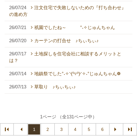
26/07/24
注文住宅で失敗しないための『打ち合わせ』
の進め方
26/07/21
祇園でしたね～ °˖✧じゅんちゃん
26/07/20
カーテンの打合せ ♪ちぃちぃ♪
26/07/17
土地探しを住宅会社に相談するメリットと
は？
26/07/14
地鎮祭でした°˖✧◝(⁰▿⁰)◜✧˖°じゅんちゃん❁
26/07/13
草取り ♪ちぃちぃ♪
1ページ （全131ページ中）
1
2
3
4
5
6