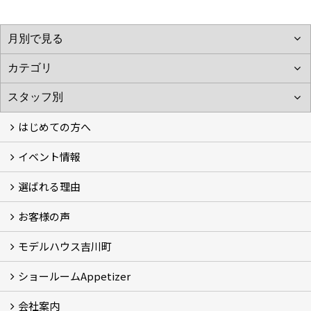
はじめての方へ
イベント情報
フォトギャラリー
性能について
自然素材のお家
オーナー様のおうち訪問
選ばれる理由
イベント情報
お客様の声
5つのやさしさ宣言
3つのプロ宣言
お家づくりスケジュール
モデルハウス吉川町
お客様の声
ショールームAppetizer
吉川町モデルハウス
会社案内
Appetizer(ショールーム)
Appetizer(レンタルスペース)