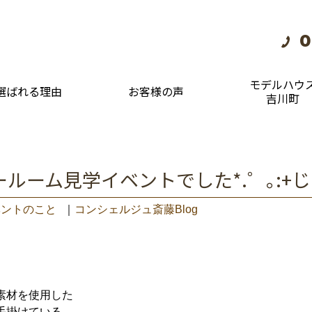
0
モデルハウ
選ばれる理由
お客様の声
吉川町
ルーム見学イベントでした*.゜｡:+
ベントのこと
｜
コンシェルジュ斎藤Blog
素材を使用した
手掛けている