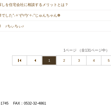
探しを住宅会社に相談するメリットとは？
でした°˖✧◝(⁰▿⁰)◜✧˖°じゅんちゃん❁
り ♪ちぃちぃ♪
1ページ （全131ページ中）
1
2
3
4
5
-1745
FAX：0532-32-4861