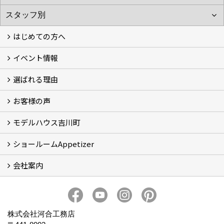
はじめての方へ
イベント情報
フォトギャラリー
性能について
自然素材のお家
オーナー様のおうち訪問
選ばれる理由
イベント情報
お客様の声
5つのやさしさ宣言
3つのプロ宣言
お家づくりスケジュール
モデルハウス吉川町
お客様の声
ショールームAppetizer
吉川町モデルハウス
会社案内
Appetizer(ショールーム)
Appetizer(レンタルスペース)
社長 河合智之の想い
会社概要
ブログ
スタッフ紹介
アクセス
保険・保証
求人情報 Recruit
株式会社河合工務店