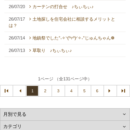
26/07/20
カーテンの打合せ ♪ちぃちぃ♪
26/07/17
土地探しを住宅会社に相談するメリットと
は？
26/07/14
地鎮祭でした°˖✧◝(⁰▿⁰)◜✧˖°じゅんちゃん❁
26/07/13
草取り ♪ちぃちぃ♪
1ページ （全131ページ中）
1
2
3
4
5
6