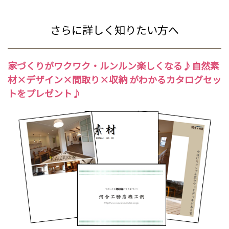
さらに詳しく知りたい方へ
家づくり
がワクワク・ルンルン楽しくなる♪
自然素
材
×
デザイン
×
間取り
×
収納
がわかるカタログセッ
トをプレゼント♪