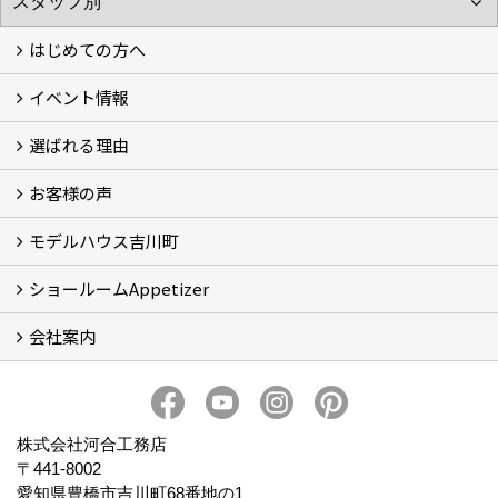
はじめての方へ
イベント情報
フォトギャラリー
性能について
自然素材のお家
オーナー様のおうち訪問
選ばれる理由
イベント情報
お客様の声
5つのやさしさ宣言
3つのプロ宣言
お家づくりスケジュール
モデルハウス吉川町
お客様の声
ショールームAppetizer
吉川町モデルハウス
会社案内
Appetizer(ショールーム)
Appetizer(レンタルスペース)
社長 河合智之の想い
会社概要
ブログ
スタッフ紹介
アクセス
保険・保証
求人情報 Recruit
株式会社河合工務店
〒441-8002
愛知県豊橋市吉川町68番地の1