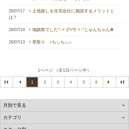
26/07/17
土地探しを住宅会社に相談するメリットと
は？
26/07/14
地鎮祭でした°˖✧◝(⁰▿⁰)◜✧˖°じゅんちゃん❁
26/07/13
草取り ♪ちぃちぃ♪
1ページ （全131ページ中）
1
2
3
4
5
6