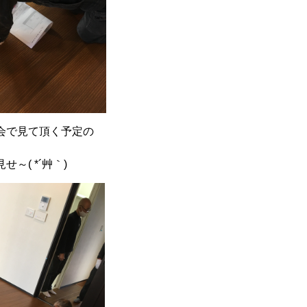
会で見て頂く予定の
～( *´艸｀)