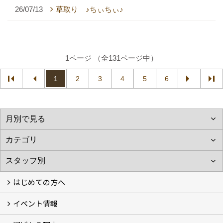
26/07/13
草取り ♪ちぃちぃ♪
1ページ （全131ページ中）
1
2
3
4
5
6
はじめての方へ
イベント情報
フォトギャラリー
性能について
自然素材のお家
オーナー様のおうち訪問