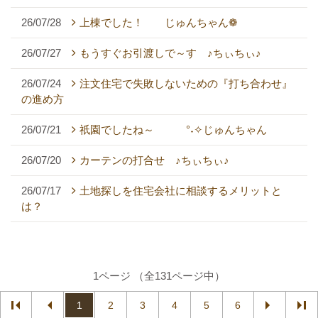
26/07/28
上棟でした！ じゅんちゃん❁
26/07/27
もうすぐお引渡しで～す ♪ちぃちぃ♪
26/07/24
注文住宅で失敗しないための『打ち合わせ』
の進め方
26/07/21
祇園でしたね～ °˖✧じゅんちゃん
26/07/20
カーテンの打合せ ♪ちぃちぃ♪
26/07/17
土地探しを住宅会社に相談するメリットと
は？
1ページ （全131ページ中）
1
2
3
4
5
6