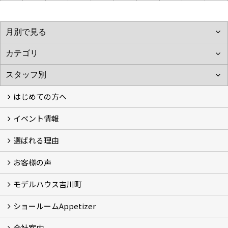
はじめての方へ
イベント情報
フォトギャラリー
性能について
自然素材のお家
オーナー様のおうち訪問
選ばれる理由
イベント情報
お客様の声
5つのやさしさ宣言
3つのプロ宣言
お家づくりスケジュール
モデルハウス吉川町
お客様の声
ショールームAppetizer
吉川町モデルハウス
会社案内
Appetizer(ショールーム)
Appetizer(レンタルスペース)