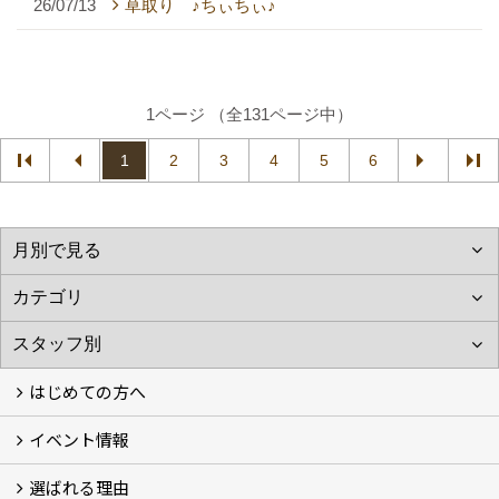
26/07/13
草取り ♪ちぃちぃ♪
1ページ （全131ページ中）
1
2
3
4
5
6
はじめての方へ
イベント情報
フォトギャラリー
性能について
自然素材のお家
オーナー様のおうち訪問
選ばれる理由
イベント情報