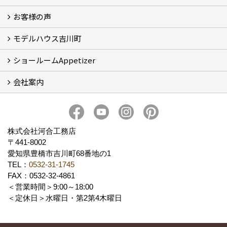
お客様の声
5つのやさしさ宣言
3つのプロ宣言
お家づくりスケジュール
モデルハウス吉川町
お客様の声
ショールームAppetizer
吉川町モデルハウス
会社案内
Appetizer(ショールーム)
Appetizer(レンタルスペース)
社長 河合智之の想い
会社概要
ブログ
スタッフ紹介
アクセス
保険・保証
求人情報 Recruit
株式会社河合工務店
〒441-8002
愛知県豊橋市吉川町68番地の1
TEL：
0532-31-1745
FAX：0532-32-4861
＜営業時間＞9:00～18:00
＜定休日＞水曜日・第2第4木曜日