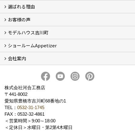
選ばれる理由
イベント情報
お客様の声
5つのやさしさ宣言
3つのプロ宣言
お家づくりスケジュール
モデルハウス吉川町
お客様の声
ショールームAppetizer
吉川町モデルハウス
会社案内
Appetizer(ショールーム)
Appetizer(レンタルスペース)
社長 河合智之の想い
会社概要
ブログ
スタッフ紹介
アクセス
保険・保証
求人情報 Recruit
株式会社河合工務店
〒441-8002
愛知県豊橋市吉川町68番地の1
TEL：
0532-31-1745
FAX：0532-32-4861
＜営業時間＞9:00～18:00
＜定休日＞水曜日・第2第4木曜日