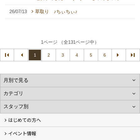
26/07/13
草取り ♪ちぃちぃ♪
1ページ （全131ページ中）
1
2
3
4
5
6
はじめての方へ
イベント情報
フォトギャラリー
性能について
自然素材のお家
オーナー様のおうち訪問