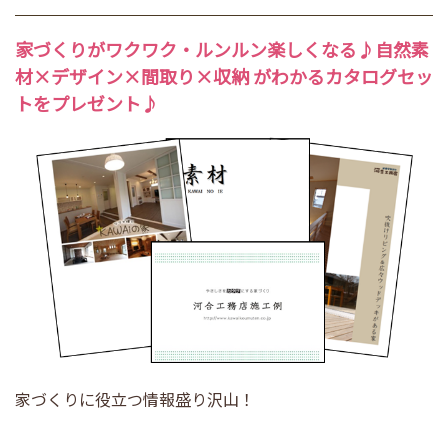
家づくり
がワクワク・ルンルン楽しくなる♪
自然素
材
×
デザイン
×
間取り
×
収納
がわかるカタログセッ
トをプレゼント♪
家づくりに役立つ情報盛り沢山！