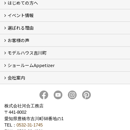
はじめての方へ
イベント情報
フォトギャラリー
性能について
自然素材のお家
オーナー様のおうち訪問
選ばれる理由
イベント情報
お客様の声
5つのやさしさ宣言
3つのプロ宣言
お家づくりスケジュール
モデルハウス吉川町
お客様の声
ショールームAppetizer
吉川町モデルハウス
会社案内
Appetizer(ショールーム)
Appetizer(レンタルスペース)
社長 河合智之の想い
会社概要
ブログ
スタッフ紹介
アクセス
保険・保証
求人情報 Recruit
株式会社河合工務店
〒441-8002
愛知県豊橋市吉川町68番地の1
TEL：
0532-31-1745