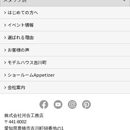
はじめての方へ
イベント情報
フォトギャラリー
性能について
自然素材のお家
オーナー様のおうち訪問
選ばれる理由
イベント情報
お客様の声
5つのやさしさ宣言
3つのプロ宣言
お家づくりスケジュール
モデルハウス吉川町
お客様の声
ショールームAppetizer
吉川町モデルハウス
会社案内
Appetizer(ショールーム)
Appetizer(レンタルスペース)
社長 河合智之の想い
会社概要
ブログ
スタッフ紹介
アクセス
保険・保証
求人情報 Recruit
株式会社河合工務店
〒441-8002
愛知県豊橋市吉川町68番地の1