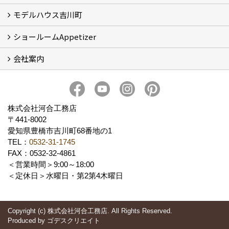
モデルハウス吉川町
お客様の声
ショールームAppetizer
吉川町モデルハウス
会社案内
Appetizer(ショールーム)
Appetizer(レンタルスペース)
社長 河合智之の想い
会社概要
ブログ
スタッフ紹介
アクセス
保険・保証
求人情報 Recruit
株式会社河合工務店
〒441-8002
愛知県豊橋市吉川町68番地の1
TEL：
0532-31-1745
FAX：0532-32-4861
＜営業時間＞9:00～18:00
＜定休日＞水曜日・第2第4木曜日
Copyright (c) 株式会社河合工務店. All Rights Reserved.
Produced by
ゴデスクリエイト