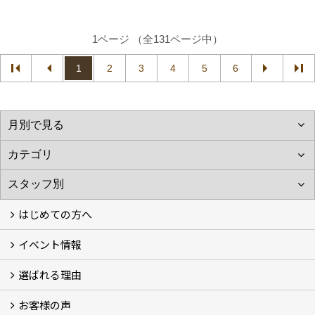
1ページ （全131ページ中）
1
2
3
4
5
6
はじめての方へ
イベント情報
フォトギャラリー
性能について
自然素材のお家
オーナー様のおうち訪問
選ばれる理由
イベント情報
お客様の声
5つのやさしさ宣言
3つのプロ宣言
お家づくりスケジュール