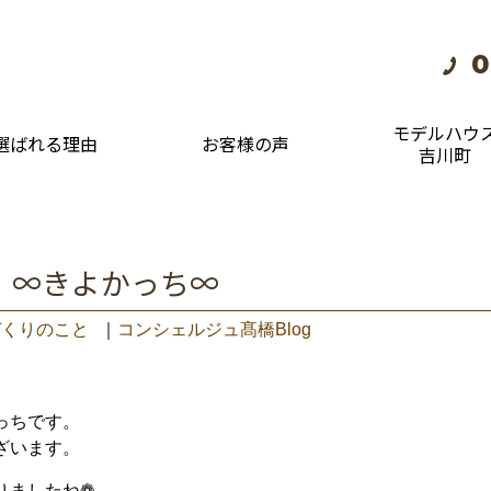
0
モデルハウ
選ばれる理由
お客様の声
吉川町
 ∞きよかっち∞
づくりのこと
｜
コンシェルジュ髙橋Blog
っちです。
ざいます。
りましたね❁