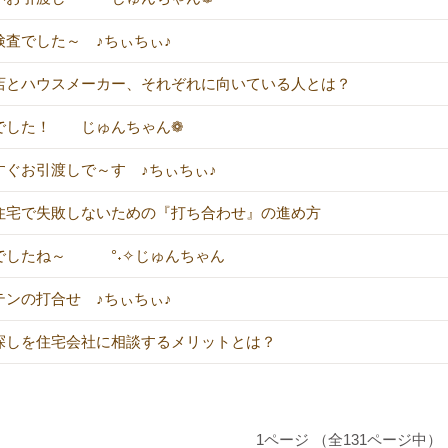
検査でした～ ♪ちぃちぃ♪
店とハウスメーカー、それぞれに向いている人とは？
でした！ じゅんちゃん❁
すぐお引渡しで～す ♪ちぃちぃ♪
住宅で失敗しないための『打ち合わせ』の進め方
でしたね～ °˖✧じゅんちゃん
テンの打合せ ♪ちぃちぃ♪
探しを住宅会社に相談するメリットとは？
1ページ （全131ページ中）