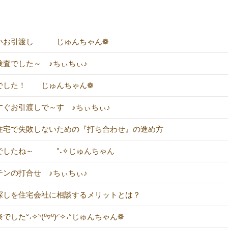
いお引渡し じゅんちゃん❁
検査でした～ ♪ちぃちぃ♪
でした！ じゅんちゃん❁
すぐお引渡しで～す ♪ちぃちぃ♪
住宅で失敗しないための『打ち合わせ』の進め方
でしたね～ °˖✧じゅんちゃん
テンの打合せ ♪ちぃちぃ♪
探しを住宅会社に相談するメリットとは？
でした°˖✧◝(⁰▿⁰)◜✧˖°じゅんちゃん❁