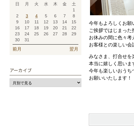
日
月
火
水
木
金
土
1
2
3
4
5
6
7
8
9
10
11
12
13
14
15
今年もよろしくお願
16
17
18
19
20
21
22
ご挨拶ではじまった
23
24
25
26
27
28
29
お休みの間に色々考
30
31
お客様との楽しい会話
前月
翌月
みなさま、打合せを
本当に嬉しく思いま
アーカイブ
今年も楽しいおうち
お願いいたします！