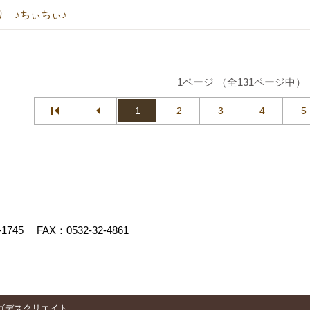
り ♪ちぃちぃ♪
1ページ （全131ページ中）
1
2
3
4
5
-1745
FAX：0532-32-4861
ゴデスクリエイト