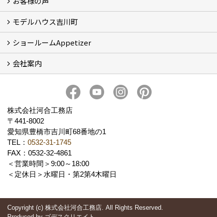
お客様の声
モデルハウス吉川町
お客様の声
ショールームAppetizer
吉川町モデルハウス
会社案内
Appetizer(ショールーム)
Appetizer(レンタルスペース)
社長 河合智之の想い
会社概要
ブログ
スタッフ紹介
アクセス
保険・保証
求人情報 Recruit
株式会社河合工務店
〒441-8002
愛知県豊橋市吉川町68番地の1
TEL：
0532-31-1745
FAX：0532-32-4861
＜営業時間＞9:00～18:00
＜定休日＞水曜日・第2第4木曜日
Copyright (c) 株式会社河合工務店. All Rights Reserved.
Produced by
ゴデスクリエイト