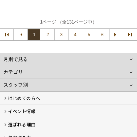
1ページ （全131ページ中）
1
2
3
4
5
6
はじめての方へ
イベント情報
フォトギャラリー
性能について
自然素材のお家
オーナー様のおうち訪問
選ばれる理由
イベント情報
5つのやさしさ宣言
3つのプロ宣言
お家づくりスケジュール