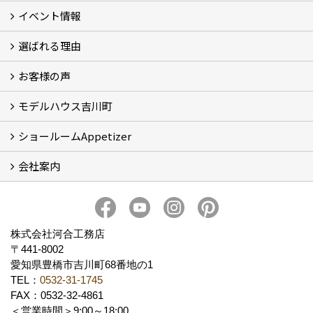
イベント情報
フォトギャラリー
性能について
自然素材のお家
オーナー様のおうち訪問
選ばれる理由
イベント情報
お客様の声
5つのやさしさ宣言
3つのプロ宣言
お家づくりスケジュール
モデルハウス吉川町
お客様の声
ショールームAppetizer
吉川町モデルハウス
会社案内
Appetizer(ショールーム)
Appetizer(レンタルスペース)
社長 河合智之の想い
会社概要
ブログ
スタッフ紹介
アクセス
保険・保証
求人情報 Recruit
株式会社河合工務店
〒441-8002
愛知県豊橋市吉川町68番地の1
TEL：
0532-31-1745
FAX：0532-32-4861
＜営業時間＞9:00～18:00