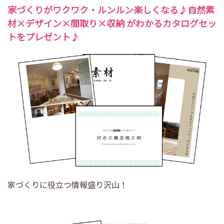
家づくり
がワクワク・ルンルン楽しくなる♪
自然素
材
×
デザイン
×
間取り
×
収納
がわかるカタログセッ
トをプレゼント♪
家づくりに役立つ情報盛り沢山！