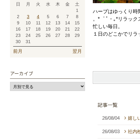
日
月
火
水
木
金
土
1
ハーブはゆっくり時
2
3
4
5
6
7
8
。*゜ ﾟ・｡*リラック
9
10
11
12
13
14
15
忙しい毎日。
16
17
18
19
20
21
22
１日のどこかでリラ
23
24
25
26
27
28
29
30
31
前月
翌月
アーカイブ
記事一覧
26/08/04
嬉し
26/08/03
社内