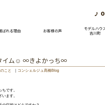
0
モデルハウ
選ばれる理由
お客様の声
吉川町
タイム☺ ∞きよかっち∞
々のこと
｜
コンシェルジュ髙橋Blog
っちです。
ざいます。
近の症状はどうですか？