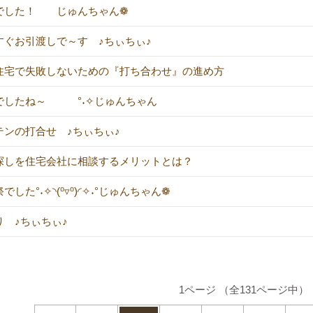
でした！ じゅんちゃん❁
すぐお引渡しで～す ♪ちぃちぃ♪
住宅で失敗しないための『打ち合わせ』の進め方
でしたね～ °˖✧じゅんちゃん
テンの打合せ ♪ちぃちぃ♪
探しを住宅会社に相談するメリットとは？
でした°˖✧◝(⁰▿⁰)◜✧˖°じゅんちゃん❁
り ♪ちぃちぃ♪
1ページ （全131ページ中）