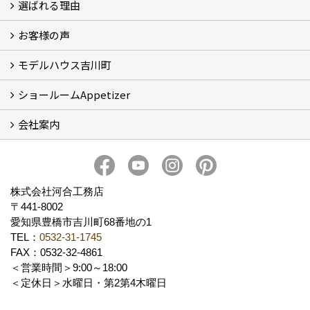
選ばれる理由
イベント情報
お客様の声
5つのやさしさ宣言
3つのプロ宣言
お家づくりスケジュール
モデルハウス吉川町
お客様の声
ショールームAppetizer
吉川町モデルハウス
会社案内
Appetizer(ショールーム)
Appetizer(レンタルスペース)
社長 河合智之の想い
会社概要
ブログ
スタッフ紹介
アクセス
保険・保証
求人情報 Recruit
株式会社河合工務店
〒441-8002
愛知県豊橋市吉川町68番地の1
TEL：
0532-31-1745
FAX：0532-32-4861
＜営業時間＞9:00～18:00
＜定休日＞水曜日・第2第4木曜日