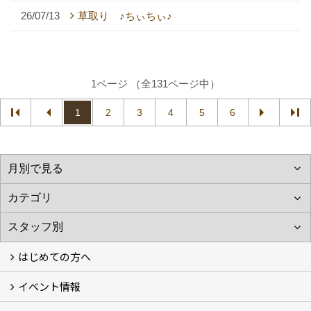
26/07/13
草取り ♪ちぃちぃ♪
1ページ （全131ページ中）
1
2
3
4
5
6
はじめての方へ
イベント情報
フォトギャラリー
性能について
自然素材のお家
オーナー様のおうち訪問