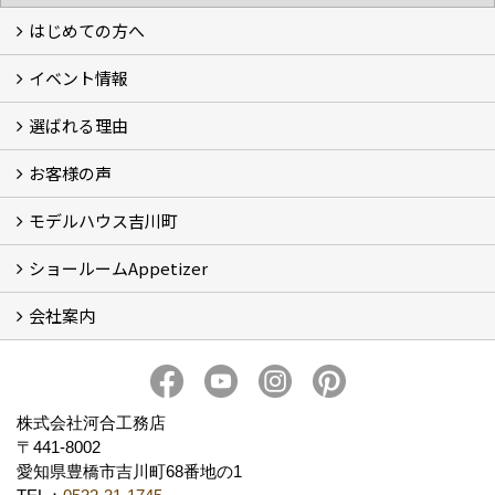
はじめての方へ
イベント情報
フォトギャラリー
性能について
自然素材のお家
オーナー様のおうち訪問
選ばれる理由
イベント情報
お客様の声
5つのやさしさ宣言
3つのプロ宣言
お家づくりスケジュール
モデルハウス吉川町
お客様の声
ショールームAppetizer
吉川町モデルハウス
会社案内
Appetizer(ショールーム)
Appetizer(レンタルスペース)
社長 河合智之の想い
会社概要
ブログ
スタッフ紹介
アクセス
保険・保証
求人情報 Recruit
株式会社河合工務店
〒441-8002
愛知県豊橋市吉川町68番地の1