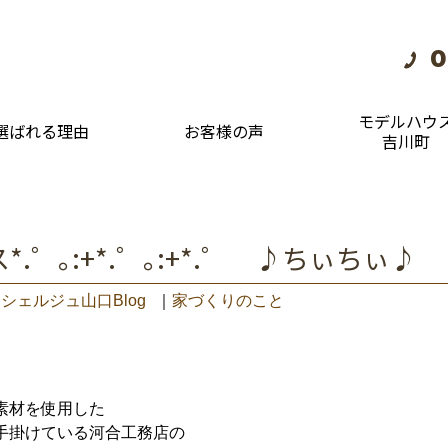
0
モデルハウ
選ばれる理由
お客様の声
吉川町
.゜｡:+*.゜｡:+*.゜ ♪ちぃちぃ♪
シェルジュ山口Blog
｜
家づくりのこと
素材を使用した
手掛けている河合工務店の