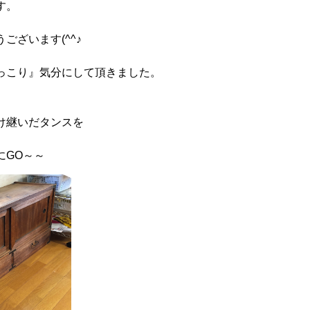
す。
ございます(^^♪
っこり』気分にして頂きました。
け継いだタンスを
にGO～～