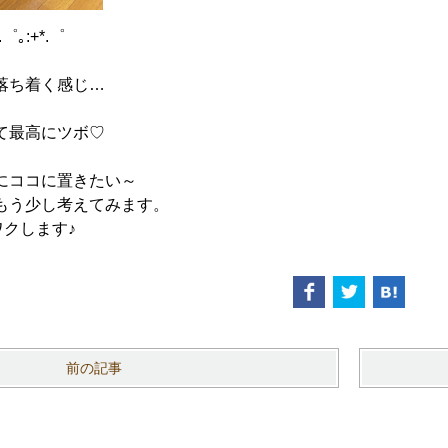
゜｡:+*.゜
落ち着く感じ…
て最高にツボ♡
にココに置きたい～
もう少し考えてみます。
ワクします♪
前の記事