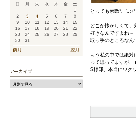
日
月
火
水
木
金
土
1
とっても素敵*.゜｡:+*.
2
3
4
5
6
7
8
9
10
11
12
13
14
15
どこか懐かしくて、
16
17
18
19
20
21
22
好きなんですよね～
23
24
25
26
27
28
29
取っ手のところなん
30
31
前月
翌月
もう私の中では絶対
って思ってますが、
S様邸、本当にワク
アーカイブ