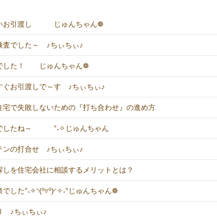
いお引渡し じゅんちゃん❁
検査でした～ ♪ちぃちぃ♪
でした！ じゅんちゃん❁
すぐお引渡しで～す ♪ちぃちぃ♪
住宅で失敗しないための『打ち合わせ』の進め方
でしたね～ °˖✧じゅんちゃん
テンの打合せ ♪ちぃちぃ♪
探しを住宅会社に相談するメリットとは？
でした°˖✧◝(⁰▿⁰)◜✧˖°じゅんちゃん❁
り ♪ちぃちぃ♪