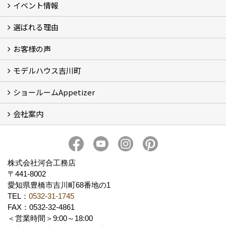
イベント情報
フォトギャラリー
性能について
自然素材のお家
オーナー様のおうち訪問
選ばれる理由
イベント情報
お客様の声
5つのやさしさ宣言
3つのプロ宣言
お家づくりスケジュール
モデルハウス吉川町
お客様の声
ショールームAppetizer
吉川町モデルハウス
会社案内
Appetizer(ショールーム)
Appetizer(レンタルスペース)
社長 河合智之の想い
会社概要
ブログ
スタッフ紹介
アクセス
保険・保証
求人情報 Recruit
株式会社河合工務店
〒441-8002
愛知県豊橋市吉川町68番地の1
TEL：
0532-31-1745
FAX：0532-32-4861
＜営業時間＞9:00～18:00