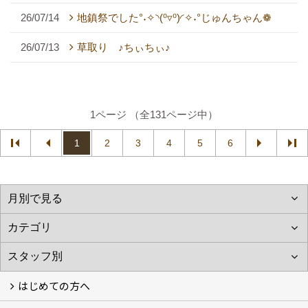
26/07/14
地鎮祭でした°˖✧◝(⁰▿⁰)◜✧˖°じゅんちゃん❁
26/07/13
草取り ♪ちぃちぃ♪
1ページ （全131ページ中）
1
2
3
4
5
6
はじめての方へ