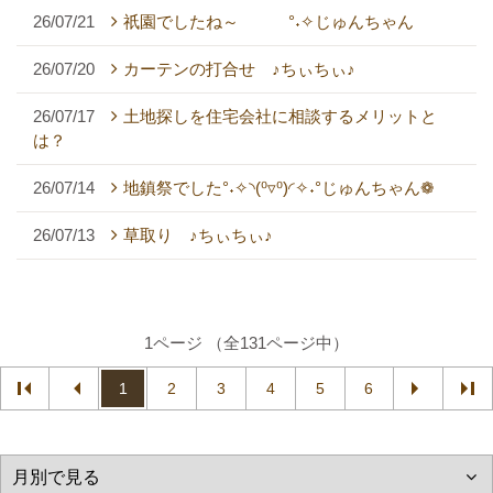
26/07/21
祇園でしたね～ °˖✧じゅんちゃん
26/07/20
カーテンの打合せ ♪ちぃちぃ♪
26/07/17
土地探しを住宅会社に相談するメリットと
は？
26/07/14
地鎮祭でした°˖✧◝(⁰▿⁰)◜✧˖°じゅんちゃん❁
26/07/13
草取り ♪ちぃちぃ♪
1ページ （全131ページ中）
1
2
3
4
5
6