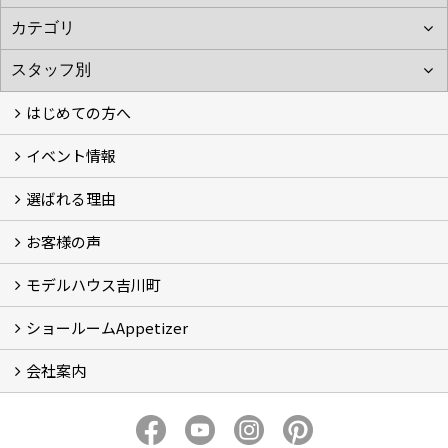
はじめての方へ
イベント情報
フォトギャラリー
性能について
自然素材のお家
オーナー様のおうち訪問
選ばれる理由
イベント情報
お客様の声
5つのやさしさ宣言
3つのプロ宣言
お家づくりスケジュール
モデルハウス吉川町
お客様の声
ショールームAppetizer
吉川町モデルハウス
会社案内
Appetizer(ショールーム)
Appetizer(レンタルスペース)
社長 河合智之の想い
会社概要
ブログ
スタッフ紹介
アクセス
保険・保証
求人情報 Recruit