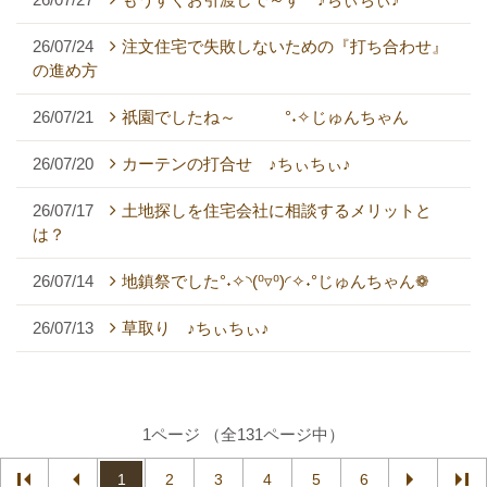
26/07/24
注文住宅で失敗しないための『打ち合わせ』
の進め方
26/07/21
祇園でしたね～ °˖✧じゅんちゃん
26/07/20
カーテンの打合せ ♪ちぃちぃ♪
26/07/17
土地探しを住宅会社に相談するメリットと
は？
26/07/14
地鎮祭でした°˖✧◝(⁰▿⁰)◜✧˖°じゅんちゃん❁
26/07/13
草取り ♪ちぃちぃ♪
1ページ （全131ページ中）
1
2
3
4
5
6