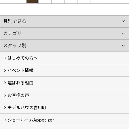
はじめての方へ
イベント情報
フォトギャラリー
性能について
自然素材のお家
オーナー様のおうち訪問
選ばれる理由
イベント情報
お客様の声
5つのやさしさ宣言
3つのプロ宣言
お家づくりスケジュール
モデルハウス吉川町
お客様の声
ショールームAppetizer
吉川町モデルハウス