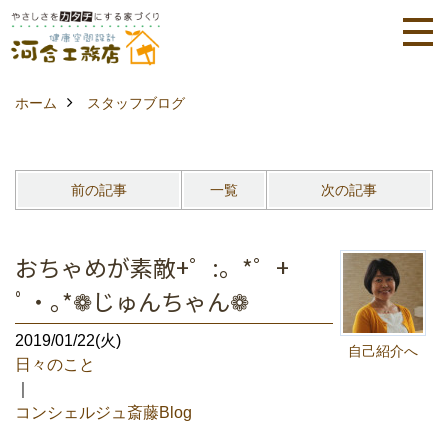
ホーム
スタッフブログ
前の記事
一覧
次の記事
おちゃめが素敵+゜:。*゜+
ﾟ・｡*❁じゅんちゃん❁
2019/01/22(火)
自己紹介へ
日々のこと
｜
コンシェルジュ斎藤Blog