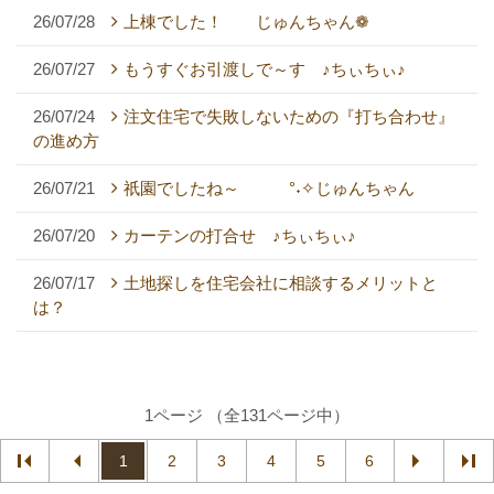
26/07/28
上棟でした！ じゅんちゃん❁
26/07/27
もうすぐお引渡しで～す ♪ちぃちぃ♪
26/07/24
注文住宅で失敗しないための『打ち合わせ』
の進め方
26/07/21
祇園でしたね～ °˖✧じゅんちゃん
26/07/20
カーテンの打合せ ♪ちぃちぃ♪
26/07/17
土地探しを住宅会社に相談するメリットと
は？
1ページ （全131ページ中）
1
2
3
4
5
6