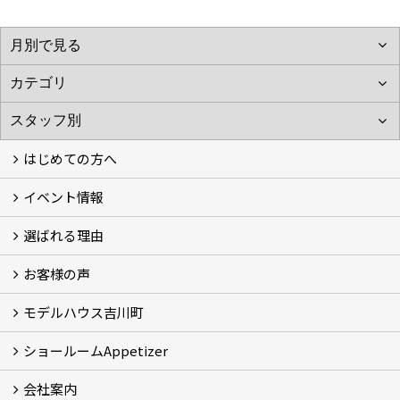
はじめての方へ
イベント情報
フォトギャラリー
性能について
自然素材のお家
オーナー様のおうち訪問
選ばれる理由
イベント情報
お客様の声
5つのやさしさ宣言
3つのプロ宣言
お家づくりスケジュール
モデルハウス吉川町
お客様の声
ショールームAppetizer
吉川町モデルハウス
会社案内
Appetizer(ショールーム)
Appetizer(レンタルスペース)