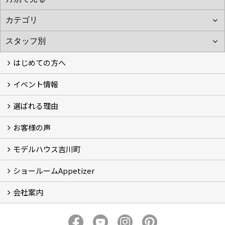
はじめての方へ
イベント情報
フォトギャラリー
性能について
自然素材のお家
オーナー様のおうち訪問
選ばれる理由
イベント情報
お客様の声
5つのやさしさ宣言
3つのプロ宣言
お家づくりスケジュール
モデルハウス吉川町
お客様の声
ショールームAppetizer
吉川町モデルハウス
会社案内
Appetizer(ショールーム)
Appetizer(レンタルスペース)
社長 河合智之の想い
会社概要
ブログ
スタッフ紹介
アクセス
保険・保証
求人情報 Recruit