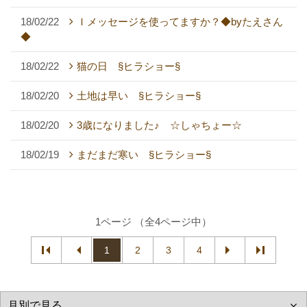
18/02/22
Ｉメッセージを使ってますか？◆byたえさん
◆
18/02/22
猫の日 §ヒラショー§
18/02/20
土地は早い §ヒラショー§
18/02/20
3歳になりました♪ ☆しゃちょー☆
18/02/19
まだまだ寒い §ヒラショー§
1ページ （全4ページ中）
1
2
3
4