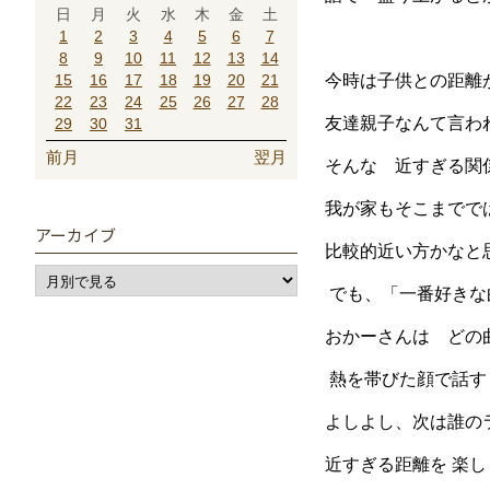
日
月
火
水
木
金
土
1
2
3
4
5
6
7
8
9
10
11
12
13
14
15
16
17
18
19
20
21
今時は子供との距離
22
23
24
25
26
27
28
友達親子なんて言わ
29
30
31
前月
翌月
そんな 近すぎる関
我が家もそこまでで
アーカイブ
比較的近い方かなと
でも、「一番好きな
おかーさんは どの
熱を帯びた顔で話す
よしよし、次は誰の
近すぎる距離を 楽