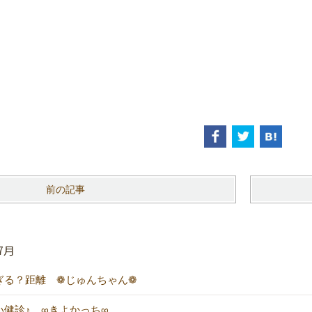
前の記事
7月
ぎる？距離 ❁じゅんちゃん❁
い健診♪ ∞きよかっち∞