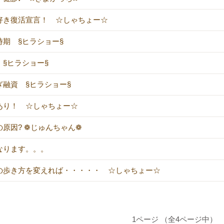
好き復活宣言！ ☆しゃちょー☆
時期 §ヒラショー§
 §ヒラショー§
ぎ融資 §ヒラショー§
あり！ ☆しゃちょー☆
の原因? ❁じゅんちゃん❁
なります。。。
の歩き方を変えれば・・・・・ ☆しゃちょー☆
1ページ （全4ページ中）