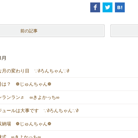
前の記事
3月
な月の変わり目 ∵∂ろんちゃん∵∂
号は？ ❁じゅんちゃん❁
ンランラン♬ ∞きよかっち∞
ジュールは大事です ∵∂ろんちゃん∵∂
収納場 ❁じゅんちゃん❁
棟式 ∞きよかっち∞