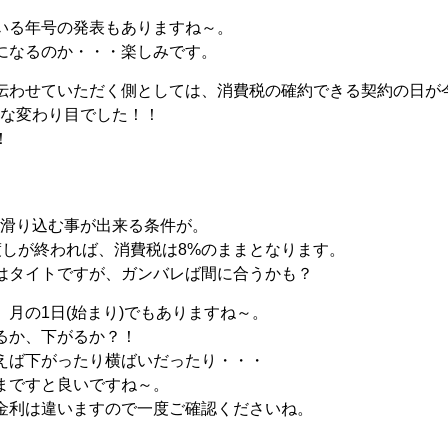
いる年号の発表もありますね～。
になるのか・・・楽しみです。
伝わせていただく側としては、消費税の確約できる契約の日が
 結構大きな変わり目でした！！
！
。
に滑り込む事が出来る条件が。
渡しが終われば、消費税は8%のままとなります。
はタイトですが、ガンバレば間に合うかも？
月の1日(始まり)でもありますね～。
るか、下がるか？！
えば下がったり横ばいだったり・・・
まですと良いですね～。
金利は違いますので一度ご確認くださいね。