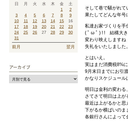
日
月
火
水
木
金
土
そして巷で騒がれて
1
2
果たしてどんな年号
3
4
5
6
7
8
9
10
11
12
13
14
15
16
私達お家づくりを手
17
18
19
20
21
22
23
24
25
26
27
28
29
30
( ﾟ ω ﾟ ) ! !
31
変わり映えしますね
失礼をいたしました
前月
翌月
とはいえ。
実はまだ消費税8%
アーカイブ
9月末日までにお引
かなりスケジュール
明日は金利の変わる、
さてさて明日は上が
最近は上がるかと思
下がるか横ばいのま
各銀行さんによって