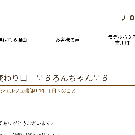
0
モデルハウ
選ばれる理由
お客様の声
吉川町
変わり目 ∵∂ろんちゃん∵∂
シェルジュ磯部Blog
｜
日々のこと
てありがとうございます♪
たり、新学期だったり・・・