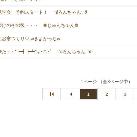
見学会 予約スタート！ ∵∂ろんちゃん∵∂
づけのその後・・・ ❁じゅんちゃん❁
なお家づくり♡ ∞きよかっち∞
た～･:*┗┫┣┷*.｡･:*:･ﾟ ∵∂ろんちゃん∵∂
1ページ （全3ページ中）
1
2
3